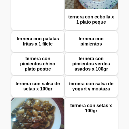
ternera con cebolla x
1 plato peque
ternera con patatas
ternera con
fritas x 1 filete
pimientos
ternera con
ternera con
pimientos chino
pimientos verdes
plato postre
asados x 100gr
ternera con salsa de
ternera con salsa de
setas x 100gr
yogurt y mostaza
ternera con setas x
100gr