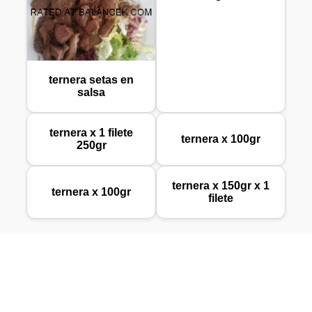
ternera setas en
salsa
ternera x 1 filete
ternera x 100gr
250gr
ternera x 150gr x 1
ternera x 100gr
filete