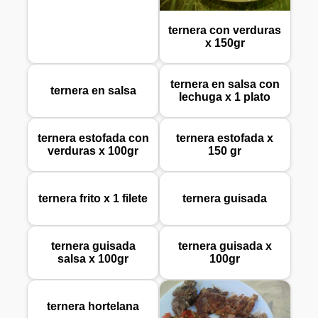
ternera con verduras
x 150gr
ternera en salsa con
ternera en salsa
lechuga x 1 plato
ternera estofada con
ternera estofada x
verduras x 100gr
150 gr
ternera frito x 1 filete
ternera guisada
ternera guisada
ternera guisada x
salsa x 100gr
100gr
ternera hortelana