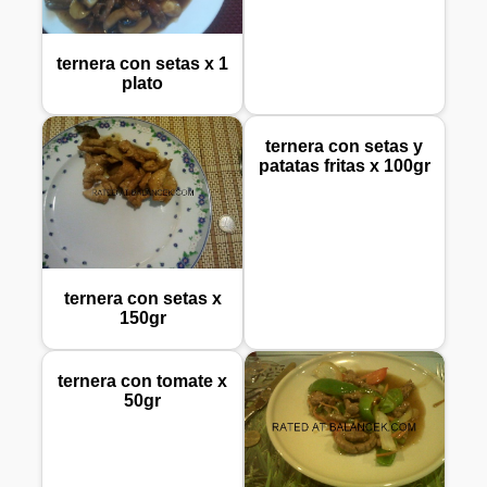
ternera con setas x 1
plato
ternera con setas y
patatas fritas x 100gr
ternera con setas x
150gr
ternera con tomate x
50gr