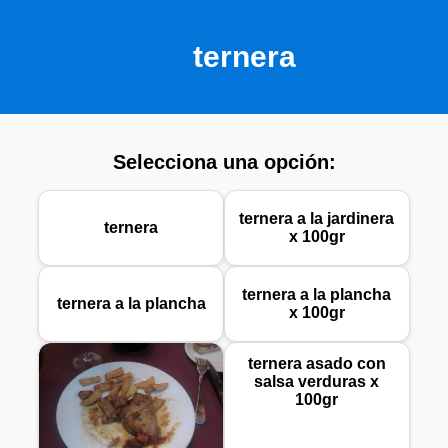
ternera
Selecciona una opción:
ternera a la jardinera
ternera
x 100gr
ternera a la plancha
ternera a la plancha
x 100gr
ternera asado con
salsa verduras x
100gr