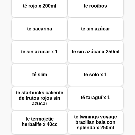
té rojo x 200ml
te rooibos
te sacarina
te sin azúcar
te sin azucar x 1
te sin azúcar x 250ml
té slim
te solo x 1
te starbucks caliente
té taraguí x 1
de frutos rojos sin
azucar
te twinings voyage
te termojetic
brazilian baia con
herbalife x 40cc
splenda x 250ml