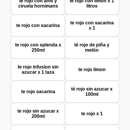
te rojo con anis y
te rojo con limon x 1
ciruela hornimans
litros
te rojo con sacarina
te rojo con sacarina
x 1
te rojo con splenda x
té rojo de piña y
250ml
melón
te rojo infusion sin
te rojo limon
azucar x 1 taza
té rojo sin azucar x
te rojo sacarina
100ml
te rojo sin azucar x
te rojo x 1
200ml