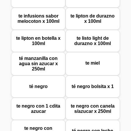
te infusions sabor
te lipton de durazno
melocoton x 100ml
x 100ml
te lipton en botella x
te listo light de
100ml
durazno x 100ml
té manzanilla con
te miel
agua sin azucar x
250ml
té negro
té negro bolsita x 1
te negro con 1 cdita
te negro con canela
azucar
s/azucar x 250ml
te negro con
té negro con leche