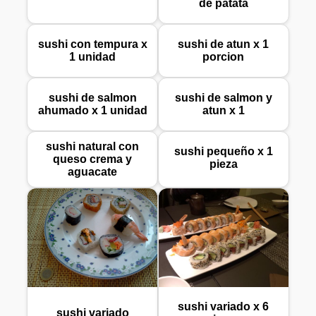
de patata
sushi con tempura x
sushi de atun x 1
1 unidad
porcion
sushi de salmon
sushi de salmon y
ahumado x 1 unidad
atun x 1
sushi natural con
sushi pequeño x 1
queso crema y
pieza
aguacate
sushi variado x 6
sushi variado