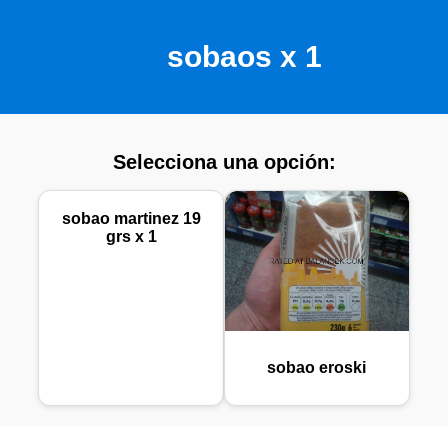
sobaos x 1
Selecciona una opción:
sobao martinez 19
grs x 1
sobao eroski