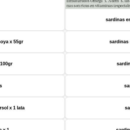
sardinas e
soya x 55gr
sardinas
 100gr
sardi
s
sa
sol x 1 lata
sa
a x 1
sardin