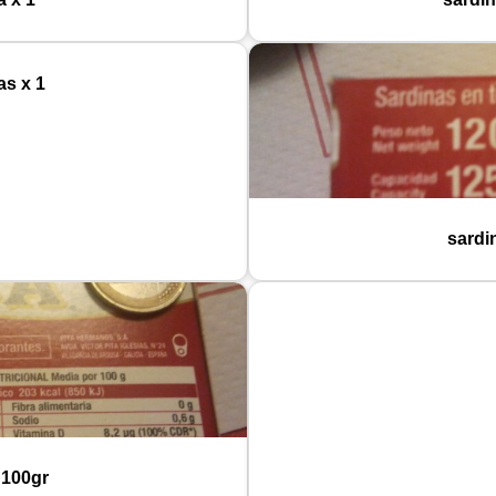
as x 1
sardi
 100gr