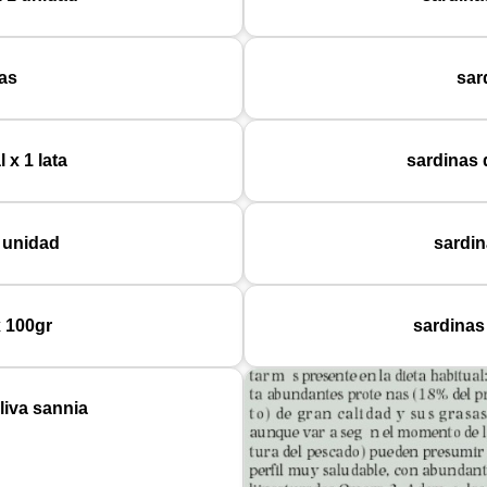
as
sar
 x 1 lata
sardinas d
1 unidad
sardin
x 100gr
sardinas
liva sannia