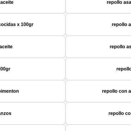
aceite
repollo as
cocidas x 100gr
repollo 
aceite
repollo a
100gr
repoll
 pimenton
repollo con a
anzos
repollo c