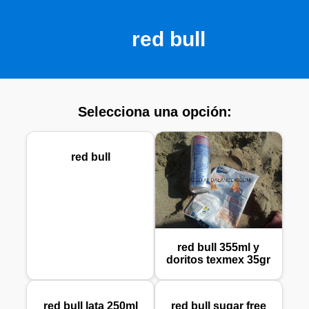
red bull
Selecciona una opción:
red bull
red bull 355ml y
doritos texmex 35gr
red bull lata 250ml
red bull sugar free