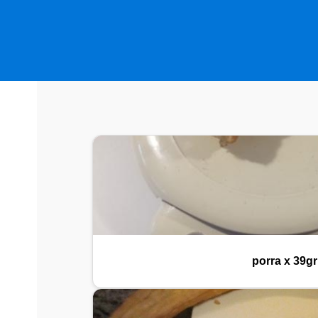
porra x 39gr