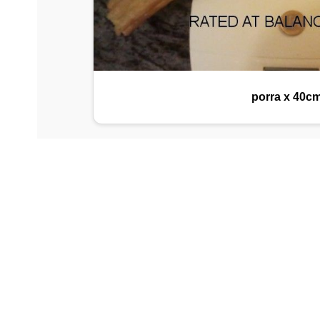
porra x 40c