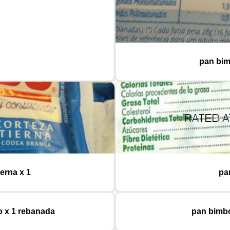
pan bim
erna x 1
pa
 x 1 rebanada
pan bimbo