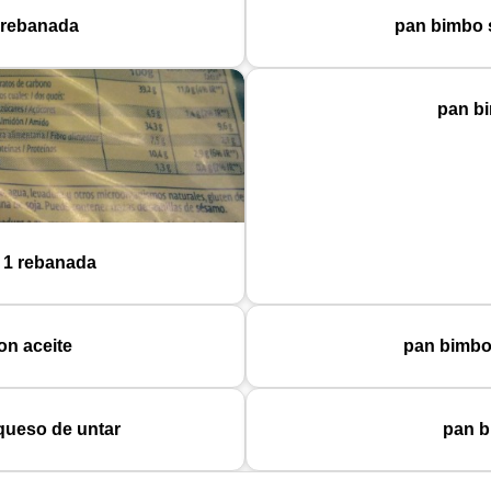
1 rebanada
pan bimbo s
pan bi
x 1 rebanada
on aceite
pan bimbo
queso de untar
pan b