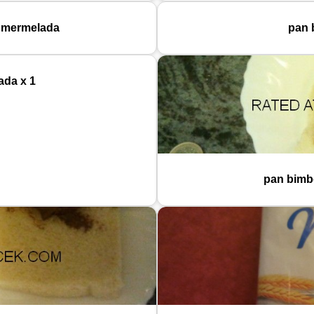
 mermelada
pan 
da x 1
pan bimbo