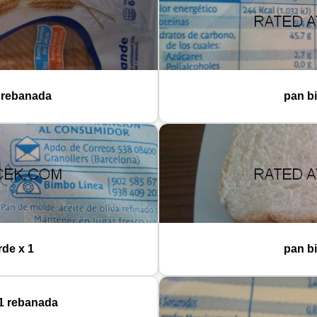
 rebanada
pan b
de x 1
pan b
1 rebanada