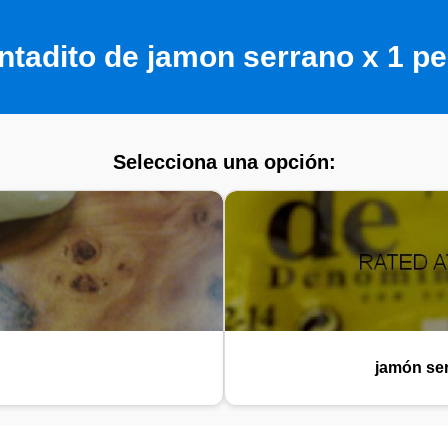
tadito de jamon serrano x 1 p
Selecciona una opción:
jamón ser