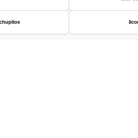
 chupitos
lic