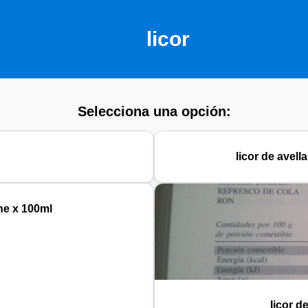
licor
Selecciona una opción:
licor de avell
he x 100ml
licor d