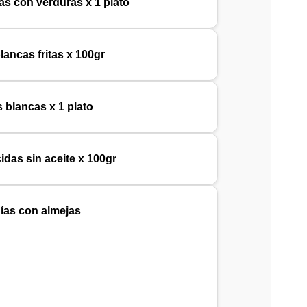
as con verduras x 1 plato
lancas fritas x 100gr
s blancas x 1 plato
idas sin aceite x 100gr
ías con almejas