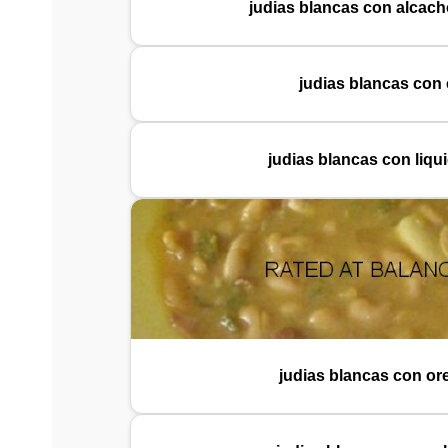
judias blancas con alcach
judias blancas con
judias blancas con liqui
judias blancas con ore