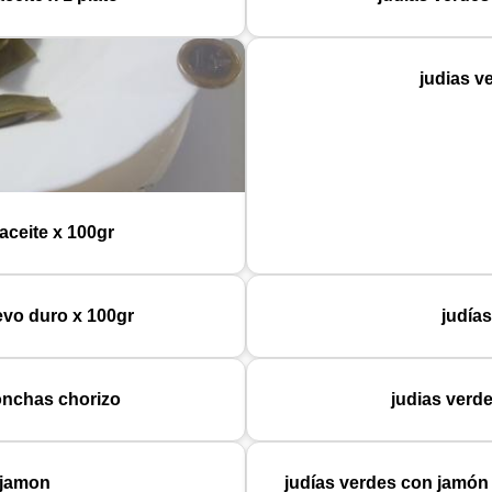
judias v
aceite x 100gr
evo duro x 100gr
judía
lonchas chorizo
judias verd
 jamon
judías verdes con jamón