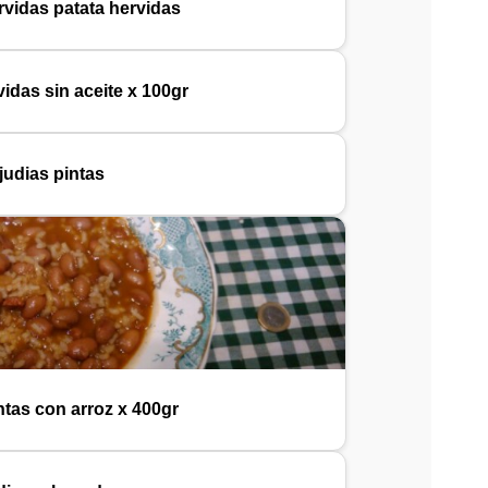
rvidas patata hervidas
vidas sin aceite x 100gr
judias pintas
ntas con arroz x 400gr