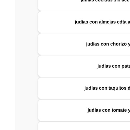
judías con almejas cdta a
judias con chorizo 
judias con pat
judías con taquitos
judias con tomate y