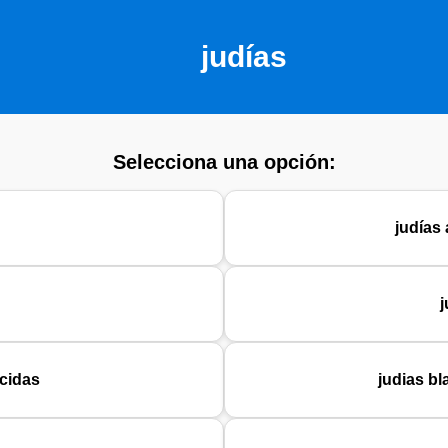
judías
Selecciona una opción:
judías 
j
ocidas
judias b