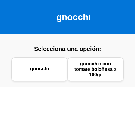
gnocchi
Selecciona una opción:
gnocchis con
gnocchi
tomate boloñesa x
100gr