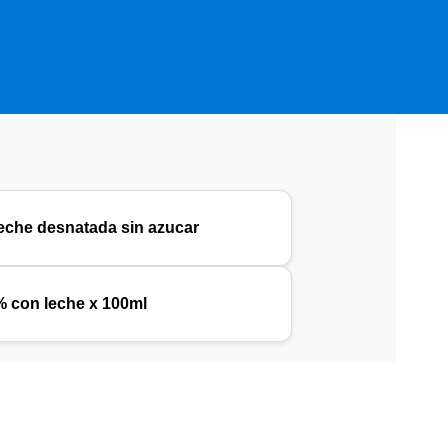
eche desnatada sin azucar
% con leche x 100ml