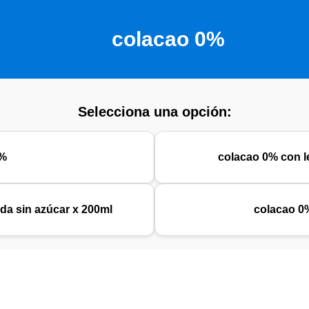
colacao 0%
Selecciona una opción:
0%
colacao 0% con l
da sin azúcar x 200ml
colacao 0