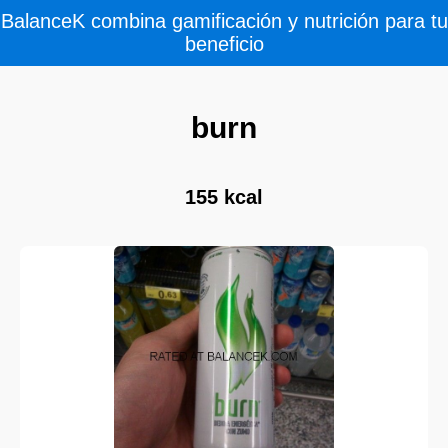
BalanceK combina gamificación y nutrición para tu
beneficio
burn
155 kcal