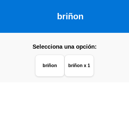
briñon
Selecciona una opción:
briñon
briñon x 1