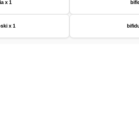
ia x 1
bif
ski x 1
bifi