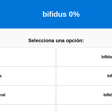
bifidus 0%
Selecciona una opción:
bifid
a
bi
ral
bifi