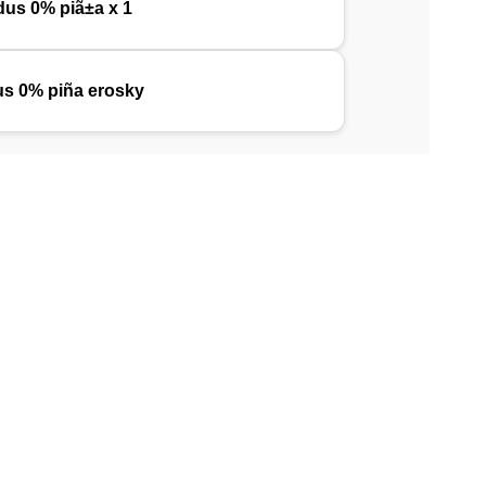
idus 0% piã±a x 1
dus 0% piña erosky