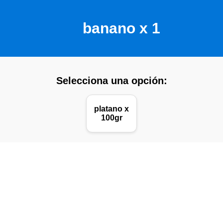
banano x 1
Selecciona una opción:
platano x
100gr