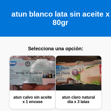
atun blanco lata sin aceite x
80gr
Selecciona una opción:
atun calvo sin aceite
atun claro natural
x 1 envase
dia x 3 latas