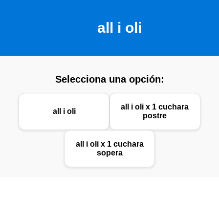
all i oli
Selecciona una opción:
all i oli x 1 cuchara
all i oli
postre
all i oli x 1 cuchara
sopera