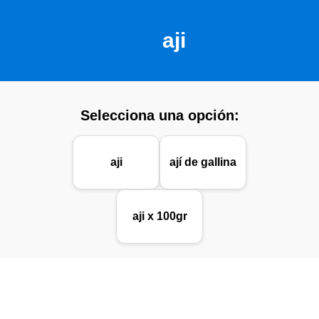
aji
Selecciona una opción:
aji
ají de gallina
aji x 100gr