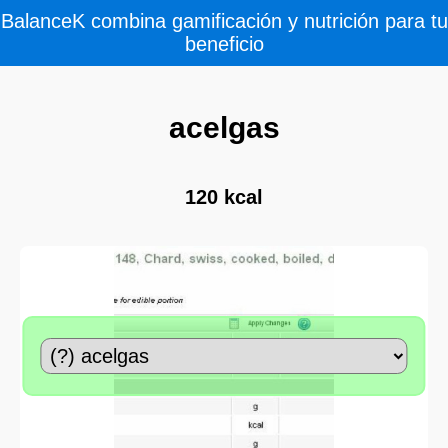
BalanceK combina gamificación y nutrición para tu
beneficio
acelgas
120 kcal